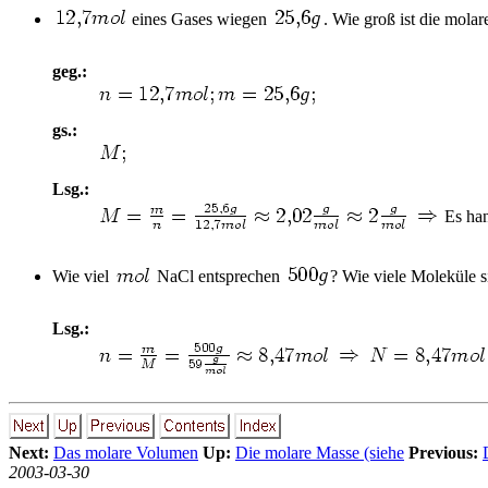
eines Gases wiegen
. Wie groß ist die mola
geg.:
gs.:
Lsg.:
Es han
Wie viel
NaCl entsprechen
? Wie viele Moleküle s
Lsg.:
Next:
Das molare Volumen
Up:
Die molare Masse (siehe
Previous:
2003-03-30