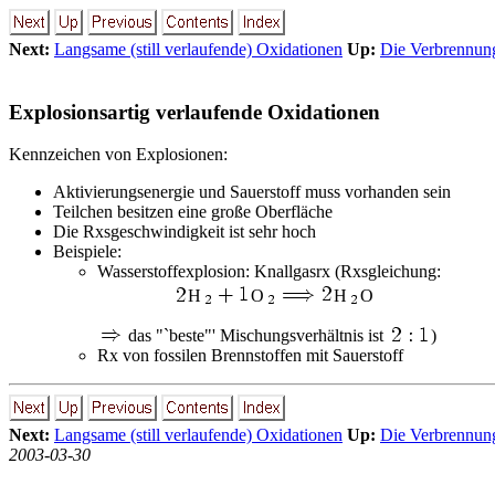
Next:
Langsame (still verlaufende) Oxidationen
Up:
Die Verbrennung
Explosionsartig verlaufende Oxidationen
Kennzeichen von Explosionen:
Aktivierungsenergie und Sauerstoff muss vorhanden sein
Teilchen besitzen eine große Oberfläche
Die Rxsgeschwindigkeit ist sehr hoch
Beispiele:
Wasserstoffexplosion: Knallgasrx (Rxsgleichung:
m
H
O
H
O
das "`beste"' Mischungsverhältnis ist
)
Rx von fossilen Brennstoffen mit Sauerstoff
Next:
Langsame (still verlaufende) Oxidationen
Up:
Die Verbrennung
2003-03-30