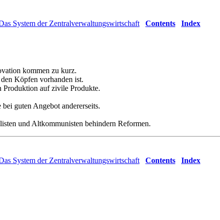
Das System der Zentralverwaltungswirtschaft
Contents
Index
nnovation kommen zu kurz.
 den Köpfen vorhanden ist.
 Produktion auf zivile Produkte.
e bei guten Angebot andererseits.
alisten und Altkommunisten behindern Reformen.
Das System der Zentralverwaltungswirtschaft
Contents
Index