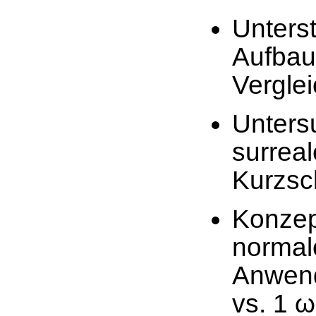
Unter
Aufba
Verglei
Unter
surrea
Kurzsc
Konze
norma
Anwen
vs.
1
ω