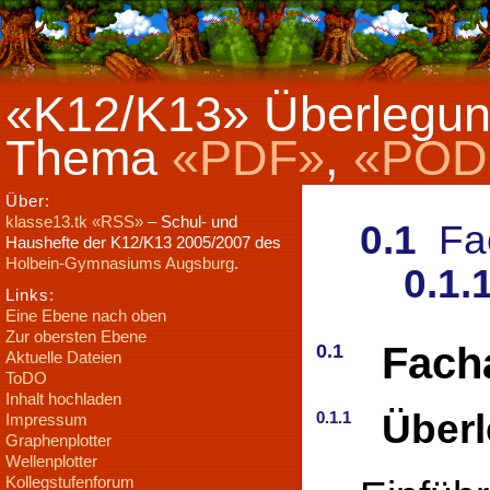
«K12/K13» Überlegu
Thema
«PDF»
,
«POD
Über:
klasse13.tk
«RSS»
– Schul- und
0.1
Fac
Haushefte der K12/K13 2005/2007 des
Holbein-Gymnasiums Augsburg
.
0.1.
Links:
Eine Ebene nach oben
Zur obersten Ebene
Fach
0.1
Aktuelle Dateien
ToDO
Inhalt hochladen
Über
0.1.1
Impressum
Graphenplotter
Wellenplotter
Kollegstufenforum