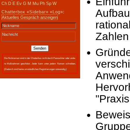
Einfü
Ch
D
E
Ev
G
M
Mu
Ph
Sp
W
Aufba
Chatterbox
«Sidebar»
«Log»
:
Aktuelles Gespräch anzeigen
ration
Zahlen
Gründ
Die Nick­namen sind in der Chat­ter­box
nicht
durch Passwör­ter oder an­de­
versc
re Maßnah­men ge­schützt.
Je­der
kann un­ter
je­dem
Na­men schrei­ben.
(Da­durch sind keine um­ständ­lichen Re­gis­trie­rungen not­wen­dig.)
Anwe
Hervo
"Praxis
Bewe
Grup