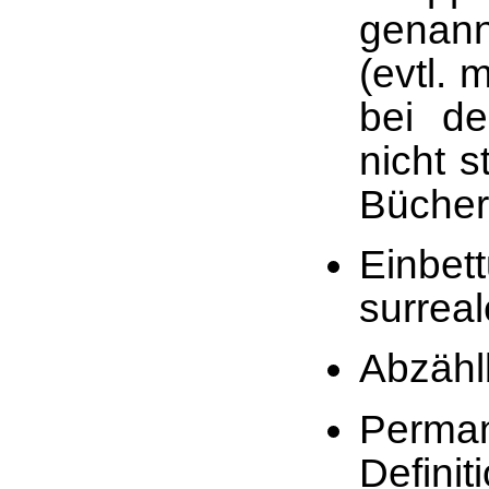
genan
(evtl.
bei de
nicht 
Bücher
Einbet
surrea
Abzähl
Perma
Defini